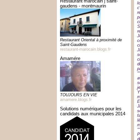
restaurant marocain | saint-
l
gaudens - montmaurin
c
r
p
c
S
r
J
Restaurant Oriental à proximité de
c
Saint-Gaudens
c
restaurant-marocain.blogs.fr
J
s
amamére
c
d
p
"
a
s
j
Y
TOUJOURS EN VIE
m
amamere.blogs.fr
E
J
solutions numériques pour les
s
candidats aux municipales 2014
f
l
m
"
P
d