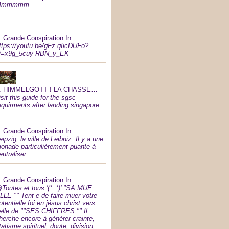
Mmmmmm
.
Grande Conspiration In…
ttps://youtu.be/gFz qIicDUFo?
i=x9g_5cuy RBN_y_EK
.
HIMMELGOTT ! LA CHASSE…
isit this guide for the sgsc
equirments after landing singapore
.
Grande Conspiration In…
eipzig, la ville de Leibniz. Il y a une
onade particulièrement puante à
eutraliser.
.
Grande Conspiration In…
Toutes et tous '(*_*)' "SA MUE
LLE "" Tent e de faire muer votre
otentielle foi en jésus christ vers
elle de ""SES CHIFFRES "" Il
herche encore à générer crainte,
tatisme spirituel, doute, division,