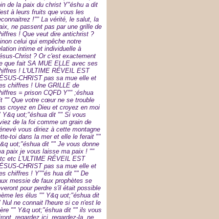
oin de la paix du christ Y"éshu a dit
'est à leurs fruits que vous les
econnaitrez !"" La vérité, le salut, la
aix, ne passent pas par une grille de
hiffres ! Que veut dire antichrist ?
inon celui qui empêche notre
elation intime et individuelle à
ésus-Christ ? Or c'est exactement
e que fait SA MUE ELLE avec ses
hiffres ! L'ULTIME RÉVEIL EST
ÉSUS-CHRIST pas sa mue elle et
es chiffres ! Une GRILLE de
hiffres = prison CQFD Y"" ;éshua
it "" Que votre cœur ne se trouble
as croyez en Dieu et croyez en moi
" Y&q uot;"éshua dit "" Si vous
viez de la foi comme un grain de
énevé vous diriez à cette montagne
ette-toi dans la mer et elle le ferait ""
&q uot;"éshua dit "" Je vous donne
a paix je vous laisse ma paix ! ""
tc etc L'ULTIME RÉVEIL EST
ÉSUS-CHRIST pas sa mue elle et
es chiffres ! Y""és hua dit "" De
aux messie de faux prophètes se
èveront pour perdre s'il était possible
ème les élus "" Y&q uot;"éshua dit
" Nul ne connait l'heure si ce n'est le
ère "" Y&q uot;"éshua dit "" ils vous
iront, regardez ici, regardez-la, ne