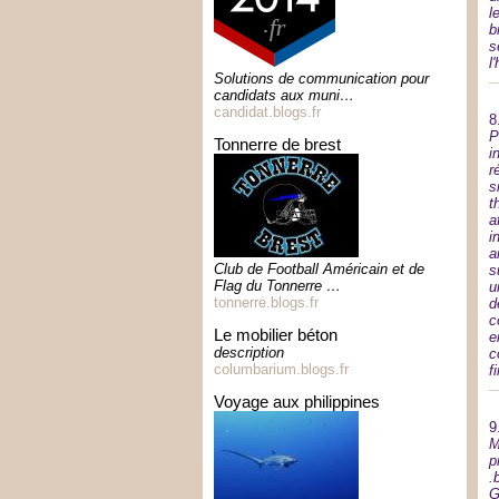
l
b
s
l
Solutions de communication pour
candidats aux muni…
candidat.blogs.fr
8
P
tonnerre de brest
i
r
s
t
a
i
a
Club de Football Américain et de
s
Flag du Tonnerre …
u
tonnerre.blogs.fr
d
c
le mobilier béton
e
description
c
columbarium.blogs.fr
f
voyage aux philippines
9
M
p
.
G