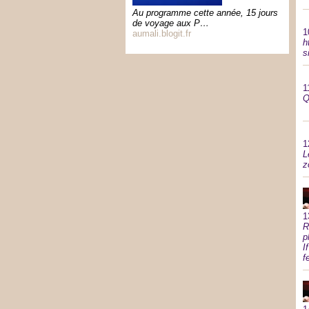
Au programme cette année, 15 jours
de voyage aux P…
1
aumali.blogit.fr
h
s
1
Q
1
L
z
1
R
p
I
f