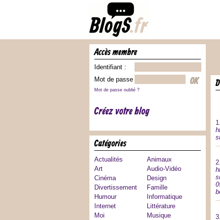
accès membre
Identifiant :
Mot de passe :
Mot de passe oublié ?
Créez votre blog
1
h
s
catégories
Actualités
Animaux
2
Art
Audio-Vidéo
h
s
Cinéma
Design
0
Divertissement
Famille
b
Humour
Informatique
Internet
Littérature
Moi
Musique
3