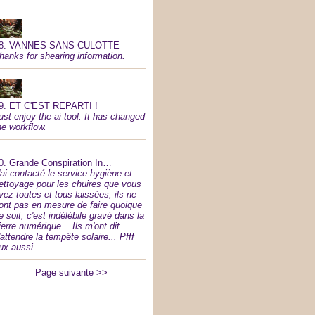
8.
VANNES SANS-CULOTTE
hanks for shearing information.
9.
ET C'EST REPARTI !
ust enjoy the ai tool. It has changed
he workflow.
0.
Grande Conspiration In…
'ai contacté le service hygiène et
ettoyage pour les chuires que vous
vez toutes et tous laissées, ils ne
ont pas en mesure de faire quoique
e soit, c'est indélébile gravé dans la
ierre numérique... Ils m'ont dit
'attendre la tempête solaire... Pfff
ux aussi
Page suivante >>