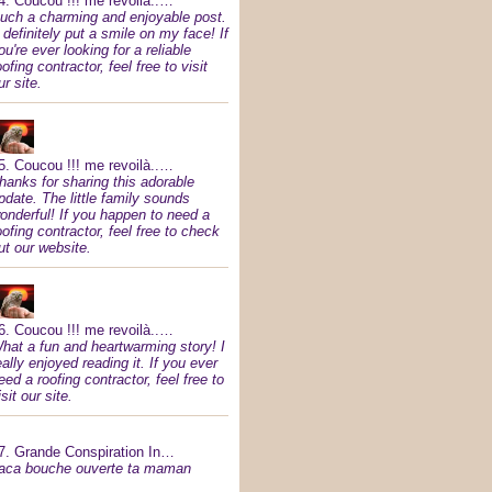
4.
Coucou !!! me revoilà..…
uch a charming and enjoyable post.
t definitely put a smile on my face! If
ou're ever looking for a reliable
oofing contractor, feel free to visit
ur site.
5.
Coucou !!! me revoilà..…
hanks for sharing this adorable
pdate. The little family sounds
onderful! If you happen to need a
oofing contractor, feel free to check
ut our website.
6.
Coucou !!! me revoilà..…
hat a fun and heartwarming story! I
eally enjoyed reading it. If you ever
eed a roofing contractor, feel free to
isit our site.
7.
Grande Conspiration In…
aca bouche ouverte ta maman