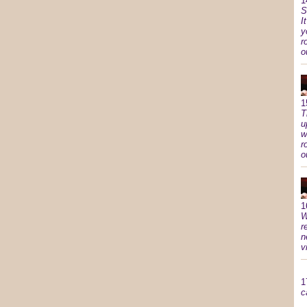
1
S
I
y
r
o
1
T
u
w
r
o
1
W
r
n
v
1
c