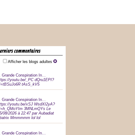
derniers commentaires
Afficher les blogs adultes
.
Grande Conspiration In…
ttps://youtu.be/_PC dQru1EPI?
i=tBSuJo6R tAsS_kV5
.
Grande Conspiration In…
ttps://youtu.be/xSJ WsdXI2yA?
i=h_QMoYIm 3MNLmQYs Le
5/08/2026 à 22:47 par Aubadiat
éatrix Mmmmmm lol lol
.
Grande Conspiration In…