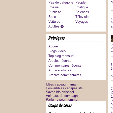
Pas de catégorie
People
Poésie
Politique
Publicité
Sciences
Sport
Télévision
4
Voitures
Voyages
h
Adultes
s
rubriques
5
Accueil
v
Blogs vidéo
r
Top blog mensuel
Articles récents
6
Commentaires récents
L
Archive articles
m
Archive commentaires
n
Idées cadeau maman
Convertibles canapés lits
7
Savon bio artisanal
@
Animaux de compagnie
E
Parfums pour homme
p
c
coups de coeur
c
s