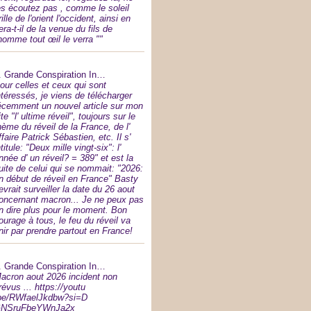
es écoutez pas , comme le soleil
rille de l'orient l'occident, ainsi en
era-t-il de la venue du fils de
'homme tout œil le verra ""
.
Grande Conspiration In…
our celles et ceux qui sont
ntéressés, je viens de télécharger
écemment un nouvel article sur mon
ite "l' ultime réveil", toujours sur le
hème du réveil de la France, de l'
ffaire Patrick Sébastien, etc. Il s'
ntitule: "Deux mille vingt-six": l'
nnée d' un réveil? = 389" et est la
uite de celui qui se nommait: "2026:
n début de réveil en France" Basty
evrait surveiller la date du 26 aout
oncernant macron... Je ne peux pas
n dire plus pour le moment. Bon
ourage à tous, le feu du réveil va
inir par prendre partout en France!
.
Grande Conspiration In…
acron aout 2026 incident non
révus ... https://youtu
be/RWfaelJkdbw?si=D
NSruFbeYWnJa2x