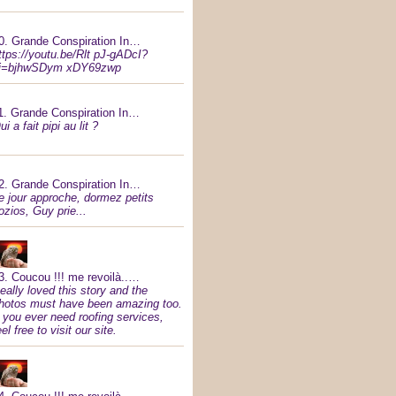
0.
Grande Conspiration In…
ttps://youtu.be/Rlt pJ-gADcI?
i=bjhwSDym xDY69zwp
1.
Grande Conspiration In…
ui a fait pipi au lit ?
2.
Grande Conspiration In…
e jour approche, dormez petits
ozios, Guy prie...
3.
Coucou !!! me revoilà..…
eally loved this story and the
hotos must have been amazing too.
f you ever need roofing services,
eel free to visit our site.