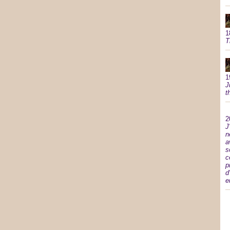
1
T
1
J
t
2
J
n
a
s
c
p
d
e