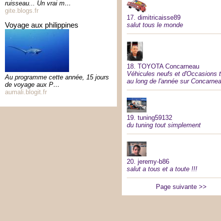
ruisseau... Un vrai m…
gite.blogs.fr
17.
dimitricaisse89
voyage aux philippines
salut tous le monde
18.
TOYOTA Concarneau
Véhicules neufs et d'Occasions 
Au programme cette année, 15 jours
au long de l'année sur Concarne
de voyage aux P…
aumali.blogit.fr
19.
tuning59132
du tuning tout simplement
20.
jeremy-b86
salut a tous et a toute !!!
Page suivante >>