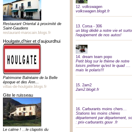
12.
volkswagen
volkswagen.blogit.fr
Restaurant Oriental à proximité de
13.
Corsa - 306
Saint-Gaudens
un blog dédié a notre vie et surto
restaurant-marocain.blogs.fr
l'equipement de nos autos!
houlgate,d'hier et d'aujourdhui
14.
dream team popo
Petit blog sur le thème de notre
loisirs préferer qu'est le quad ....
mais le polaris!!!
Patrimoine Balnéaire de la Belle
époque et des Ann…
15.
2am2
villas-de-houlgate.blogs.fr
2am2.blogit.fr
gite le ruisseau
16.
Carburants moins chers…
Stations les moins chères
département par département, s
: prix-carburants.gouv .fr
Le calme ! ...le clapotis du