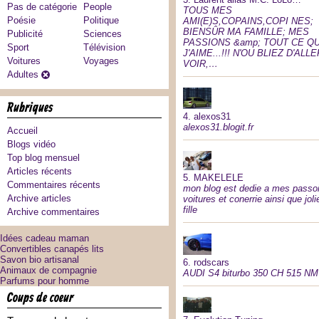
Pas de catégorie
People
TOUS MES
Poésie
Politique
AMI(E)S,COPAINS,COPI NES;
BIENSÛR MA FAMILLE; MES
Publicité
Sciences
PASSIONS &amp; TOUT CE Q
Sport
Télévision
J'AIME...!!! N'OU BLIEZ D'ALLE
Voitures
Voyages
VOIR,…
Adultes
rubriques
4.
alexos31
alexos31.blogit.fr
Accueil
Blogs vidéo
Top blog mensuel
Articles récents
5.
MAKELELE
Commentaires récents
mon blog est dedie a mes passo
Archive articles
voitures et conerrie ainsi que joli
fille
Archive commentaires
Idées cadeau maman
Convertibles canapés lits
Savon bio artisanal
6.
rodscars
Animaux de compagnie
AUDI S4 biturbo 350 CH 515 NM
Parfums pour homme
coups de coeur