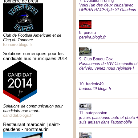
7.
Evolution Tuning
tonnerre de brest
Voici l'un des deux clubs(avec
URBAN RACER)de St Gaudens.
8.
pereira
Club de Football Américain et de
pereira.blogit.fr
Flag du Tonnerre …
tonnerre.blogs.fr
solutions numériques pour les
candidats aux municipales 2014
9.
Club Boudu Cox
Passionnés de VW Coccinelle et
dérivés, venez nous rejoindre !
10.
frederic49
frederic49.blogs.fr
Solutions de communication pour
candidats aux muni…
11.
autopassion
candidat.blogs.fr
je suis passionne auto et photo 
suis artisan dans l'automobile
restaurant marocain | saint-
gaudens - montmaurin