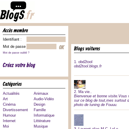
accès membre
Identifiant :
Mot de passe :
blogs voitures
Mot de passe oublié ?
1.
obd2tool
Créez votre blog
obd2tool.blogs.fr
catégories
2.
Ma vie..
Actualités
Animaux
Bienvenue et bonne visite.Vous 
Art
Audio-Vidéo
sur ce blog de tout,mes surtout 
Cinéma
Design
photo de tuning de Fouuu.
Divertissement
Famille
Humour
Informatique
Internet
Littérature
Moi
Musique
3.
Laurent alias M.C. LoLo…