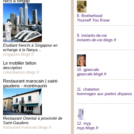
nico à singap
8.
Brotherhood
Yourself You Know
9.
instants-de-vie
instants-de-vie.blogs.fr
Etudiant frenchi à Singapour en
echange à la Nanya…
singapore.blogit.fr
le mobilier béton
description
10.
gpascale
columbarium.blogs.fr
gpascale.blogit.fr
restaurant marocain | saint-
gaudens - montmaurin
11.
chaterton
hommages aux poetes disparus
Restaurant Oriental à proximité de
Saint-Gaudens
12.
myp
restaurant-marocain.blogs.fr
myp.blogs.fr