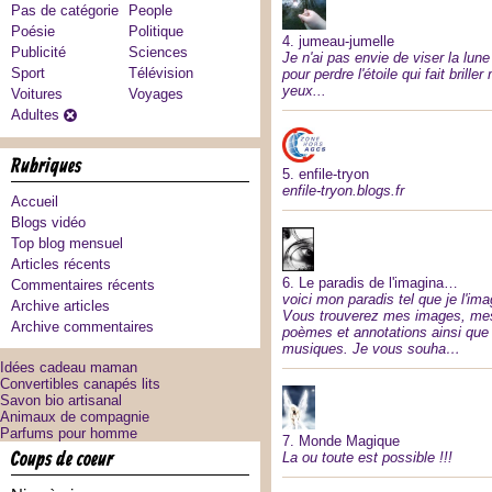
Pas de catégorie
People
Poésie
Politique
4.
jumeau-jumelle
Publicité
Sciences
Je n'ai pas envie de viser la lune
Sport
Télévision
pour perdre l'étoile qui fait brille
yeux...
Voitures
Voyages
Adultes
rubriques
5.
enfile-tryon
enfile-tryon.blogs.fr
Accueil
Blogs vidéo
Top blog mensuel
Articles récents
6.
Le paradis de l'imagina…
Commentaires récents
voici mon paradis tel que je l'ima
Archive articles
Vous trouverez mes images, me
Archive commentaires
poèmes et annotations ainsi qu
musiques. Je vous souha…
Idées cadeau maman
Convertibles canapés lits
Savon bio artisanal
Animaux de compagnie
Parfums pour homme
7.
Monde Magique
coups de coeur
La ou toute est possible !!!