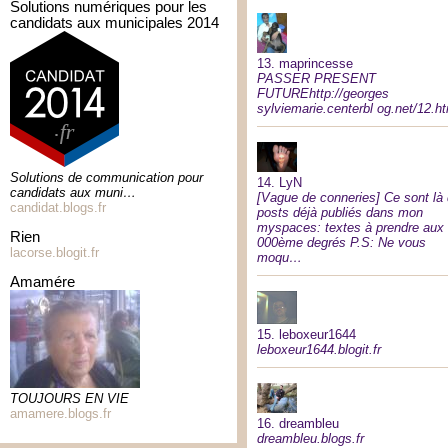
solutions numériques pour les
candidats aux municipales 2014
13.
maprincesse
PASSER PRESENT
FUTUREhttp://georges
sylviemarie.centerbl og.net/12.h
Solutions de communication pour
14.
LyN
candidats aux muni…
[Vague de conneries] Ce sont là
candidat.blogs.fr
posts déjà publiés dans mon
myspaces: textes à prendre aux
rien
000ème degrés P.S: Ne vous
lacorse.blogit.fr
moqu…
amamére
15.
leboxeur1644
leboxeur1644.blogit.fr
TOUJOURS EN VIE
amamere.blogs.fr
16.
dreambleu
dreambleu.blogs.fr