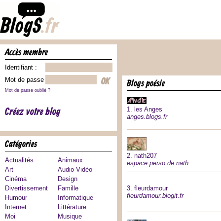
accès membre
Identifiant :
Mot de passe :
blogs poésie
Mot de passe oublié ?
Créez votre blog
1.
les Anges
anges.blogs.fr
catégories
2.
nath207
Actualités
Animaux
espace perso de nath
Art
Audio-Vidéo
Cinéma
Design
Divertissement
Famille
3.
fleurdamour
fleurdamour.blogit.fr
Humour
Informatique
Internet
Littérature
Moi
Musique