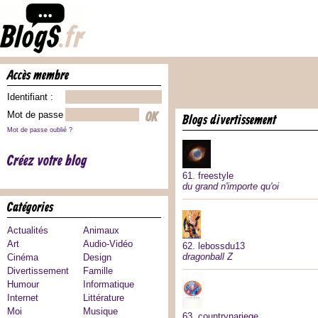
accès membre
Identifiant :
Mot de passe :
blogs divertissement
Mot de passe oublié ?
Créez votre blog
61.
freestyle
du grand n'importe qu'oi
catégories
Actualités
Animaux
Art
Audio-Vidéo
62.
lebossdu13
dragonball Z
Cinéma
Design
Divertissement
Famille
Humour
Informatique
Internet
Littérature
Moi
Musique
63.
countrynariege