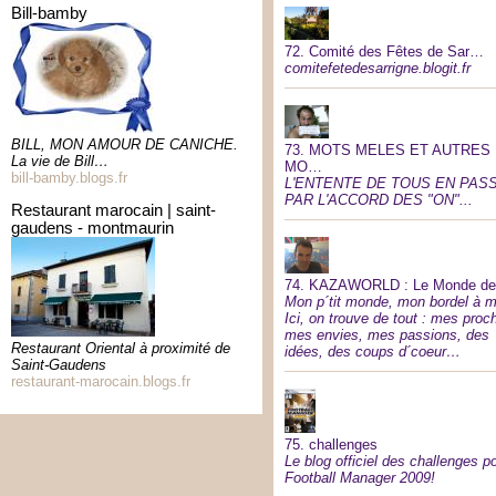
bill-bamby
72.
Comité des Fêtes de Sar…
comitefetedesarrigne.blogit.fr
BILL, MON AMOUR DE CANICHE.
73.
MOTS MELES ET AUTRES
La vie de Bill…
MO…
bill-bamby.blogs.fr
L'ENTENTE DE TOUS EN PAS
PAR L'ACCORD DES "ON"...
restaurant marocain | saint-
gaudens - montmaurin
74.
KAZAWORLD : Le Monde d
Mon p´tit monde, mon bordel à m
Ici, on trouve de tout : mes proc
mes envies, mes passions, des
Restaurant Oriental à proximité de
idées, des coups d´coeur…
Saint-Gaudens
restaurant-marocain.blogs.fr
75.
challenges
Le blog officiel des challenges p
Football Manager 2009!