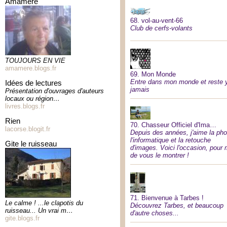
amamére
68.
vol-au-vent-66
Club de cerfs-volants
TOUJOURS EN VIE
amamere.blogs.fr
69.
Mon Monde
Entre dans mon monde et reste 
idées de lectures
jamais
Présentation d'ouvrages d'auteurs
locaux ou région…
livres.blogs.fr
rien
70.
Chasseur Officiel d'Ima…
lacorse.blogit.fr
Depuis des années, j'aime la pho
l'informatique et la retouche
gite le ruisseau
d'images. Voici l'occasion, pour 
de vous le montrer !
71.
Bienvenue à Tarbes !
Le calme ! ...le clapotis du
Découvrez Tarbes, et beaucoup
ruisseau... Un vrai m…
d'autre choses...
gite.blogs.fr