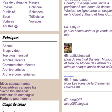
Pas de catégorie
People
Country In Ariège vous invite à
participer à ses cours de danse
Poésie
Politique
Western en ligne et/ou en couple
Publicité
Sciences
de la Country Music et New Co
Sport
Télévision
Voitures
Voyages
Adultes
64.
sally22
je suis concouriste et je vends 
lots
rubriques
Accueil
Blogs vidéo
Top blog mensuel
65.
aufildufestival
Blog du Festival Danses, Musiq
Articles récents
et Voix du Monde de Felletin qui
Commentaires récents
déroule chaque année début août
Archive articles
Archive commentaires
66.
finoucreatou
Pour Les Fans de la Créativités
Idées cadeau maman
Diverses!!!
Convertibles canapés lits
Savon bio artisanal
Animaux de compagnie
Parfums pour homme
67.
asse007
coups de coeur
asse007.blogs.fr