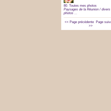
80.
Toutes mes photos
Paysages de la Réunion / divers
photos ...
<< Page précédente
Page suiv
>>