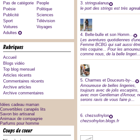
Pas de catégorie
People
3.
stringsalanus
le port des strings est très agrea
Poésie
Politique
Publicité
Sciences
Sport
Télévision
Voitures
Voyages
Adultes
4.
Belle-bulle et son Homm…
Les aventures quotidiennes d'un
Femme BCBG qui sait aussi êtr
rubriques
très coquine... Pour les amoureu
comme nous, de la belle lingeri
Accueil
Blogs vidéo
Top blog mensuel
Articles récents
5.
Charmes et Douceurs-by-…
Commentaires récents
Amoureuse de belles lingeries,
Archive articles
toujours avec de jolis escarpins,
Archive commentaires
avec mon Gentleman d'Amour, n
serons ravis de vous faire p…
Idées cadeau maman
Convertibles canapés lits
Savon bio artisanal
6.
chezsofnylon
Animaux de compagnie
chezsofnylon.blogs.fr
Parfums pour homme
coups de coeur