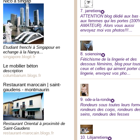
nico à singap
7.
jarretiere
ATTENTION blog dédié aux bas 
aux femmes qui les portes (100
AMATEUR). Alors vous aussi
envoyez moi vos photos!!!…
Etudiant frenchi à Singapour en
echange à la Nanya…
8.
soienoire
singapore.blogit.fr
Fétichisme de la lingerie et des
dessous féminins, blog pour tou
le mobilier béton
ceux et celles qui aiment porter 
description
lingerie, envoyez vos pho…
columbarium.blogs.fr
restaurant marocain | saint-
gaudens - montmaurin
9.
ode-a-la-ronde
Rondeurs sous toutes leurs form
rondeurs des corps, rondeurs de
seins, rondeurs des fesses
Restaurant Oriental à proximité de
Saint-Gaudens
restaurant-marocain.blogs.fr
10.
Lilijarretiere