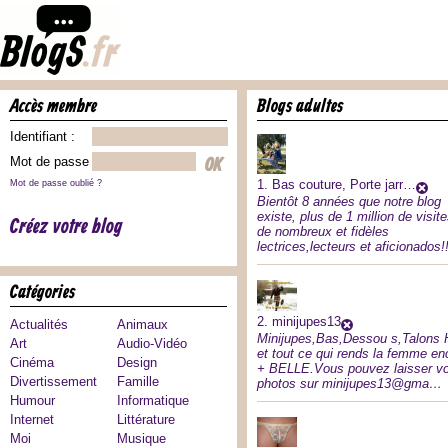
accès membre
blogs adultes
Identifiant :
Mot de passe :
1.
Bas couture, Porte jarr…
Mot de passe oublié ?
Bientôt 8 années que notre blog
existe, plus de 1 million de visite
Créez votre blog
de nombreux et fidèles
lectrices,lecteurs et aficionados
catégories
2.
minijupes13
Actualités
Animaux
Minijupes,Bas,Dessou s,Talons 
Art
Audio-Vidéo
et tout ce qui rends la femme en
Cinéma
Design
+ BELLE.Vous pouvez laisser v
Divertissement
Famille
photos sur minijupes13@gma…
Humour
Informatique
Internet
Littérature
Moi
Musique