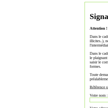
Signa
Attention !
Dans le cadr
illicites..)
l'intermédia
Dans le cadre
le plaignant
saisir le co
formes.
Toute deman
préalablemen
Référence s
Votre nom :