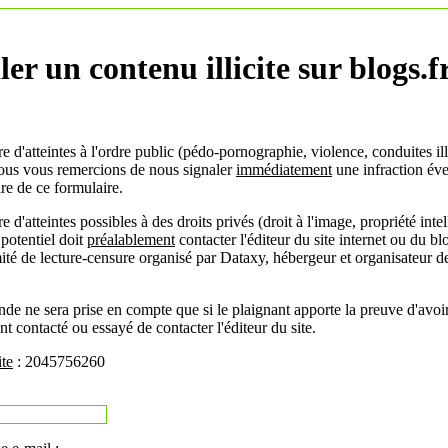
ler un contenu illicite sur blogs.f
e d'atteintes à l'ordre public (pédo-pornographie, violence, conduites il
, nous vous remercions de nous signaler
immédiatement
une infraction éve
ire de ce formulaire.
 d'atteintes possibles à des droits privés (droit à l'image, propriété intell
 potentiel doit
préalablement
contacter l'éditeur du site internet ou du b
mité de lecture-censure organisé par Dataxy, hébergeur et organisateur de
de ne sera prise en compte que si le plaignant apporte la preuve d'avoi
t contacté ou essayé de contacter l'éditeur du site.
ite
: 2045756260