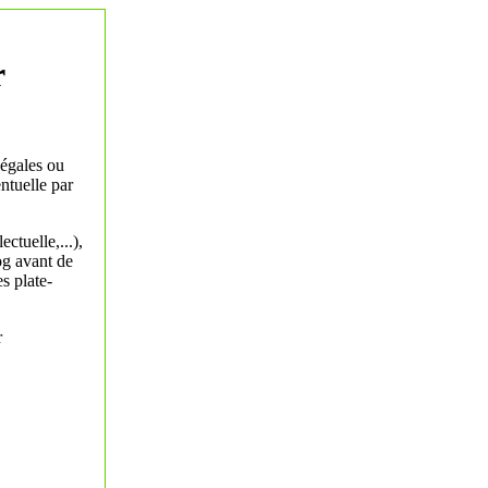
r
légales ou
ntuelle par
ectuelle,...),
log avant de
s plate-
r